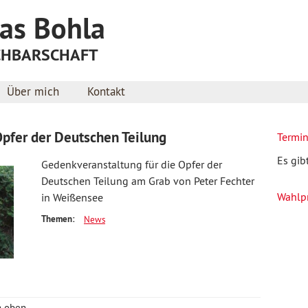
Jump to navigation
as Bohla
CHBARSCHAFT
Über mich
Kontakt
Opfer der Deutschen Teilung
Termi
Es gib
Gedenkveranstaltung für die Opfer der
Deutschen Teilung am Grab von Peter Fechter
Wahlp
in Weißensee
Themen:
News
h oben